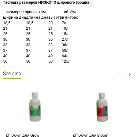
таблица размеров НИЗКОГО широкого горшка
:
размеры горшка в см
объём
ширина дна
длинна дна
высота
в литрах
18,5
18,5
20
7л
21
21
21
10л
25
25
25
15л
30
30
30
27л
33
33
33
36л
37
37
37
50л
40
40
40
64л
50
50
50
125л
See also
ph Down для Grow
ph Down для Bloom