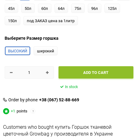
45л
50л
60л
64л
75л
96л
125л
150л
под ЗАКАЗ цена за 1литр
Выберите Размер горшка
ВЫСОКИЙ
широкий
ADD TO CART
In stock
Order by phone
+38 (067) 52-88-669
+1
points
?
Customers who bought купить Горшок тканевой
цветочный Growbag у производителя в Украине