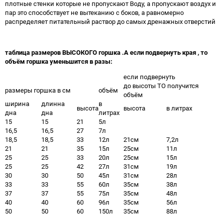
плотные стенки которые не пропускают Воду, а пропускают воздух и
пар это способствует не вытеканию с боков, а равномерно
распределяет питательный раствор до самых дренажных отверстий
таблица размеров ВЫСОКОГО горшка .А если подвернуть края , то
объём горшка уменьшится в разы:
если подвернуть
до высоты ТО получится
размеры горшка в см
объём
объём
ширина
длинна
в
высота
высота
в литрах
дна
дна
литрах
15
15
21
5л
16,5
16,5
27
7л
18,5
18,5
33
12л
21см
7,2л
21
21
35
15л
25см
11л
25
25
33
20л
25см
15л
25
25
42
27л
31см
19л
30
30
50
45л
31см
28л
33
33
55
60л
35см
38л
37
37
55
75л
35см
48л
40
40
60
96л
35см
56л
50
50
60
150л
35см
88л