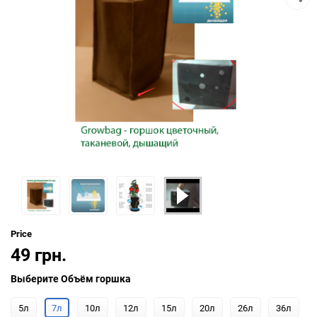
Price
49 грн.
Выберите Объём горшка
5л
7л
10л
12л
15л
20л
26л
36л