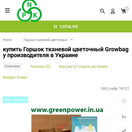
0
CATALOG
Home
Горшок тканевой цветочный
купить Горшок тканевой цветочный Growbag
у производителя в Украине
Overview
Reviews (2)
Как растут корни растения
Вопрос-Ответ
SKU code:
16*27
Add
Мега Урожай
to
favorit
Add
to
compar
table