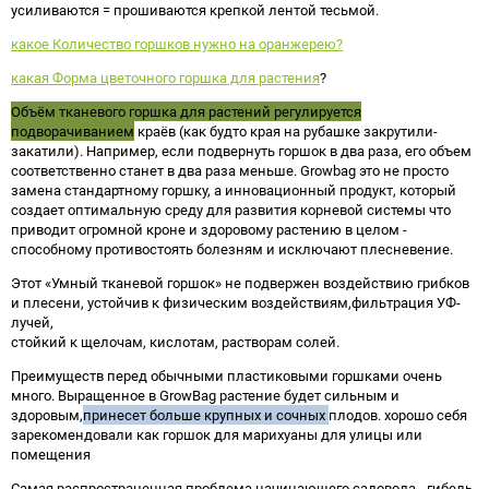
усиливаются = прошиваются крепкой лентой тесьмой.
какое Количество горшков нужно на оранжерею?
какая Форма цветочного горшка для растения
?
Объём тканевого горшка для растений регулируется
подворачиванием
краёв (как будто края на рубашке закрутили-
закатили). Например, если подвернуть горшок в два раза, его объем
соответственно станет в два раза меньше. Growbag это не просто
замена стандартному горшку, а инновационный продукт, который
создает оптимальную среду для развития корневой системы что
приводит огромной кроне и здоровому растению в целом -
способному противостоять болезням и исключают плесневение.
Этот «Умный тканевой горшок» не подвержен воздействию грибков
и плесени, устойчив к физическим воздействиям,фильтрация УФ-
лучей,
стойкий к щелочам, кислотам, растворам солей.
Преимуществ перед обычными пластиковыми горшками очень
много. Выращенное в GrowBag растение будет сильным и
здоровым,
принесет больше крупных и сочных
плодов. хорошо себя
зарекомендовали как горшок для марихуаны для улицы или
помещения
Самая распространенная проблема начинающего садовода - гибель