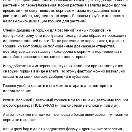
растений от переувлажнения. Корни растения залиты водой долгое
время, они не могут дышать, корневым газам некуда деваться и
растение гибнет, медленно, но верно. В нашем гроубаге это просто
не возможно- дышащие горшки для растений.
Стенки дышащие горшки для растений "Умных горшков" не
пропускают воду, они пропускают влагу, таким образом происходит
испарение лишней влаги. Тогда растения не пересыхают, а дышат.
Горшки имеют большие полноценные дренажные отверстия,
поэтому всегда есть доступ кислорода к корням, а корневые газы
спокойно просачиваются сквозь ткань горшка.
И с удобрениями интересная штука их излишки кристаллизуются
снаружи горшка в виде налета. По этому фактору можно визуально
следить за количеством удобрений в субстрате.
Горшок удобно хранить и его можно стирать для повторного
использования.
купить большой цветочный горшок
или Мы шьем цветочные горшки
любого размера ПОД ЗАКАЗ (и под системные блоки и под лук).
А агро-текстиль не годится =вся вода с боков выливается = и нижние
корни не питаются!
наши grow bag имеют квадратную форму и дренажные отверстия ,