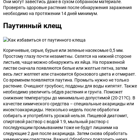
Они могут завестись даже в сухом собранном материале.
Проверять здоровые растения после обнаружения заражения
необходимо на протяжении 14 дней минимум.
Паутинный клещ
Коричневые, серые, бурые или зеленые насекомые 0,5 мм.
Простому глазу почти незаметны. Селятся на нижней стороне
листьев, чаще можно обнаружить их яйца. На пораженной
листве сначала появляются белые или желтые пятна, затем
весь лист желтеет или становится бронзового цвета и отмирает.
Со временем появляется паутина. Промыть нужно не только
растение. Очищают гроубокс, поддоны для воды кипятят. Также
необходимо увеличить обдув растения и грунта. Поможет
снижение температуры до минимально допустимой (20-21?С). В
качестве химического средства – специальные акарициды или
инсектоакарициды. Несколько недель после обработки
собирать и употреблять урожай нельзя. Пищевой диатомит,
спиртовой раствор с водой 1:9, мыльный раствор с
последующим промыванием тоже не будут лишними на
следующие 2 дня после акарицида. Затем снова обработать
химическим средством. Важно! Обработку повторить через