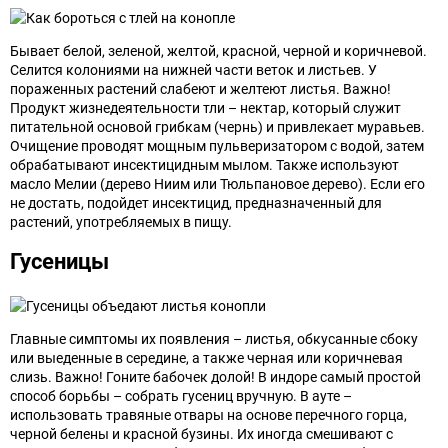
Бывает белой, зеленой, желтой, красной, черной и коричневой.
Селится колониями на нижней части веток и листьев. У
пораженных растений слабеют и желтеют листья. Важно!
Продукт жизнедеятельности тли – нектар, который служит
питательной основой грибкам (чернь) и привлекает муравьев.
Очищение проводят мощным пульверизатором с водой, затем
обрабатывают инсектицидным мылом. Также используют
масло Мелии (дерево Ниим или Тюльпановое дерево). Если его
не достать, подойдет инсектицид, предназначенный для
растений, употребляемых в пищу.
Гусеницы
Главные симптомы их появления – листья, обкусанные сбоку
или выеденные в середине, а также черная или коричневая
слизь. Важно! Гоните бабочек долой! В индоре самый простой
способ борьбы – собрать гусениц вручную. В ауте –
использовать травяные отвары на основе перечного горца,
черной белены и красной бузины. Их иногда смешивают с