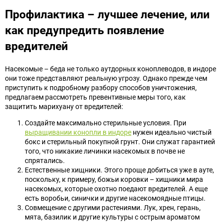
Профилактика – лучшее лечение, или
как предупредить появление
вредителей
Насекомые – беда не только аутдорных коноплеводов, в индоре
они тоже представляют реальную угрозу. Однако прежде чем
приступить к подробному разбору способов уничтожения,
предлагаем рассмотреть превентивные меры того, как
защитить марихуану от вредителей:
Создайте максимально стерильные условия. При
выращивании конопли в индоре
нужен идеально чистый
бокс и стерильный покупной грунт. Они служат гарантией
того, что никакие личинки насекомых в почве не
спрятались.
Естественные хищники. Этого проще добиться уже в ауте,
поскольку, к примеру, божьи коровки – хищники мира
насекомых, которые охотно поедают вредителей. А еще
есть воробьи, синички и другие насекомоядные птицы.
Совмещение с другими растениями. Лук, хрен, герань,
мята, базилик и другие культуры с острым ароматом