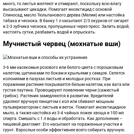
много, то листья желтеют и отмирают, поскольку всю влагу
высасывают цикадки. Помогает инсектицид с основой
Спиносад, масло Тюльпанового дерева (Мелии) или настойка
табака и чеснока. В банку 1 л насыпают 2/3 окурков от сигарет
и 2-3 зубчика чеснока, пропущенных через пресс. Залить водой,
настоять сутки, разбавить водой и опрыскать.
Мучнистый червец (мохнатые вши)
3-6 мм насекомые розового или белого цвета с порошковым
налетом, щетинками по бокам и крыльями у самцов. Селятся
колониями в пазухах листьев и молодых ростках. При
поражении растение покрывается белым налетом, как вата или
густая паутина. Провоцируют появление черни (сажистый
грибок). Растения замедляются в развитии. Вредителей
удаляют вручную пинцетом с кол или сбивают мощным
пульверизатором с листьев и веток. Помогает инсектицидное
мыло, а также настойка из 3-4 чайных ложек хвоща и 100 мл
спирта. Смешать с 1 л воды и обработать. Как дополнение –
пищевой диатомит. Его насыпают на пораженные участки и
грунт. Взрослые особи эффективнее всего собирать вручную.