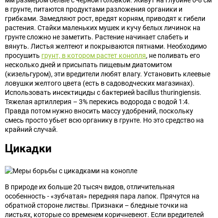
в грунте, питаются продуктами разложения органики и
грибками. Замедляют рост, вредят корням, приводят к гибели
растения. Стайки маленьких мушек и кучу белых личинок на
грунте сложно не заметить. Растение начинает слабеть и
вянуть. Листья желтеют и покрываются пятнами. Необходимо
просушить
грунт, в котором растет конопля
, не поливать его
несколько дней и присыпать пищевым диатомитом
(кизельгуром), эти вредители любят влагу. Установить клеевые
ловушки желтого цвета (есть в садоводческих магазинах).
Использовать инсектициды с бактерией bacillus thuringiensis.
Тяжелая артиллерия – 3% перекись водорода с водой 1:4.
Правда потом нужно вносить массу удобрений, поскольку
смесь просто убьет всю органику в грунте. Но это средство на
крайний случай.
Цикадки
В природе их больше 20 тысяч видов, отличительная
особенность - «зубчатая» передняя пара лапок. Прячутся на
обратной стороне листвы. Признаки – бледные точки на
листьях, которые со временем коричневеют. Если вредителей