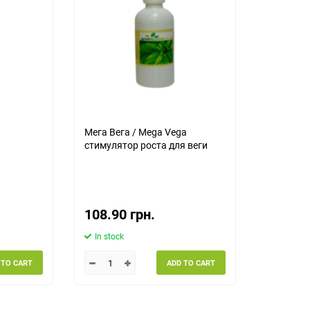
Мега Вега / Mega Vega
стимулятор роста для веги
108.90 грн.
In stock
 TO CART
ADD TO CART