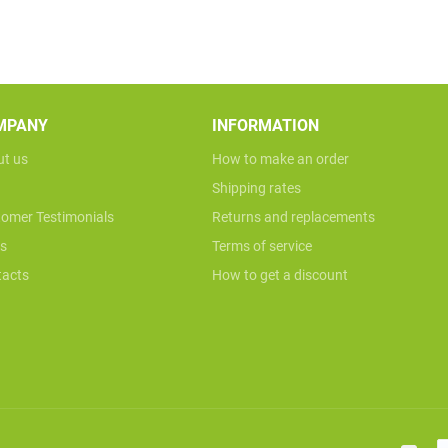
MPANY
INFORMATION
t us
How to make an order
Shipping rates
omer Testimonials
Returns and replacements
s
Terms of service
acts
How to get a discount