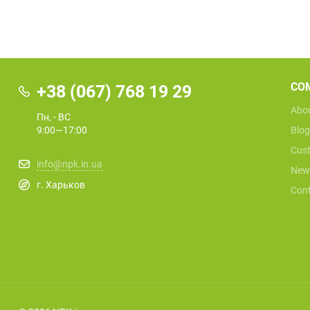
CO
+38 (067) 768 19 29
Abou
Пн, - ВС
9:00—17:00
Blog
Cust
info@npk.in.ua
New
г. Харьков
Cont