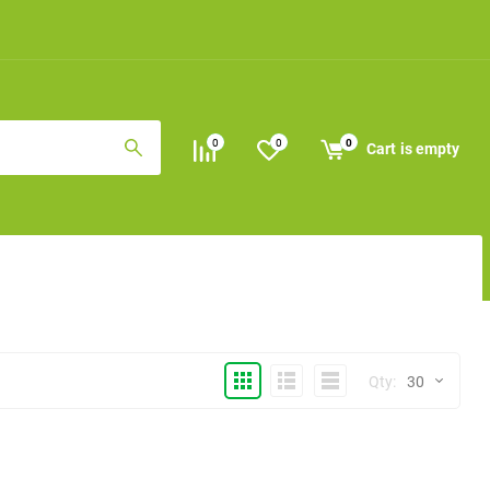
0
0
0
Cart
is empty
Thumbs
Expanded
Compactly
Qty:
30
30