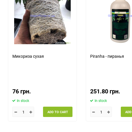
Микориза сухая
Piranha - пиранья
76 грн.
251.80 грн.
In stock
In stock
ADD TO CART
ADD