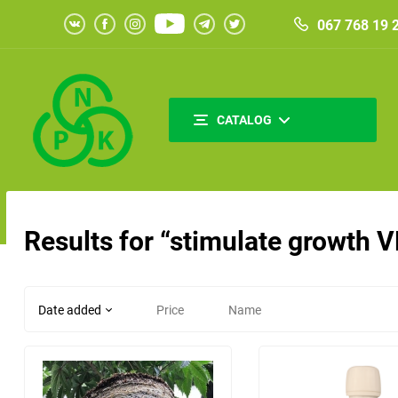
067 768 19 
CATALOG
Results for “stimulate growth 
Date added
Price
Name