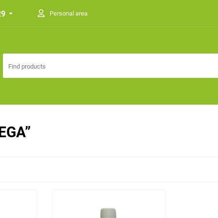
29
Personal area
VEGA”