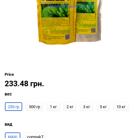
Price
233.48 грн.
вес
250 гр
500 гр
1 кг
2 кг
3 кг
5 кг
10 кг
вид
MAXi
compakT