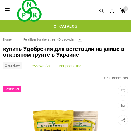
0
CATALOG
Home
Fertilizer for the street (Dry powder)
купить Удобрения для вегетации на улице в
открытом грунте в Украине
Overview
Reviews (2)
Вопрос-Ответ
SKU code:
789
Add
Bestseller
to
favorit
Add
to
compar
table