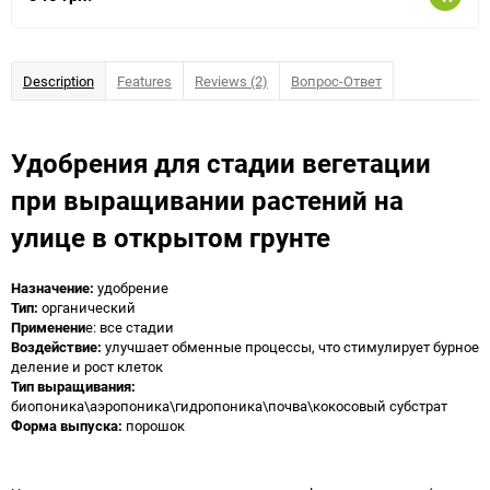
Description
Features
Reviews (2)
Вопрос-Ответ
Удобрения для стадии вегетации
при выращивании растений на
улице в открытом грунте
Назначение:
удобрение
Тип:
органический
Применени
е: все стадии
Воздействие:
улучшает обменные процессы, что стимулирует бурное
деление и рост клеток
Тип выращивания:
биопоника\аэропоника\гидропоника\почва\кокосовый субстрат
Форма выпуска:
порошок