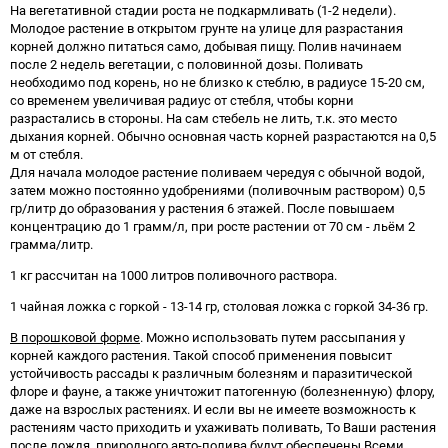
На вегетативной стадии роста не подкармливать (1-2 недели).
Молодое растение в открытом грунте на улице для разрастания
корней должно питаться само, добывая пищу. Полив начинаем
после 2 недель вегетации, с половинной дозы. Поливать
необходимо под корень, но не близко к стеблю, в радиусе 15-20 см,
со временем увеличивая радиус от стебля, чтобы корни
разрастались в стороны. На сам стебель не лить, т.к. это место
дыхания корней. Обычно основная часть корней разрастаются на 0,5
м от стебля.
Для начала молодое растение поливаем чередуя с обычной водой,
затем можно постоянно удобрениями (поливочным раствором) 0,5
гр/литр до образования у растения 6 этажей. После повышаем
концентрацию до 1 грамм/л, при росте растении от 70 см - льём 2
грамма/литр.
1 кг рассчитан на 1000 литров поливочного раствора.
1 чайная ложка с горкой - 13-14 гр, столовая ложка с горкой 34-36 гр.
В порошковой форме
. Можно использовать путем рассыпания у
корней каждого растения. Такой способ применения повысит
устойчивость рассады к различным болезням и паразитической
флоре и фауне, а также уничтожит патогенную (болезненную) флору,
даже на взрослых растениях. И если вы не имеете возможность к
растениям часто приходить и ухаживать поливать, То Ваши растения
после дождя, природного авто-полива будут обеспечены Всеми