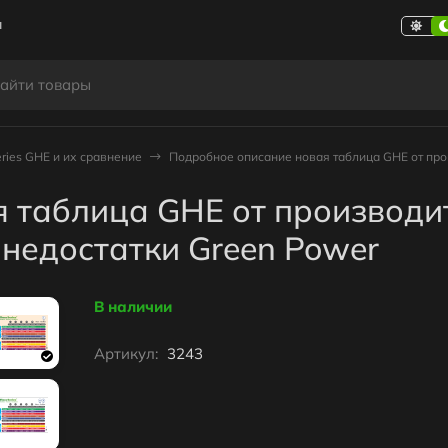
ы
ries GHE и их сравнение
Подробное описание новая таблица GHE от про
 таблица GHE от производи
 недостатки Green Power
В наличии
Артикул:
3243