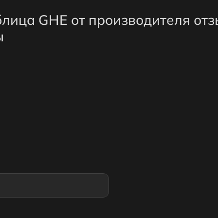
блица GHE от производителя отз
ы