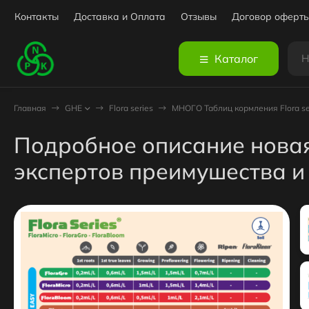
Контакты
Доставка и Оплата
Отзывы
Договор оферт
Каталог
Главная
GHE
Flora series
МНОГО Таблиц кормления Flora se
Подробное описание новая
экспертов преимушества и