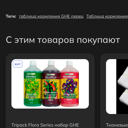
Теги:
таблица кормления GHE перец
Таблица кормления
С этим товаров покупают
хит
Tripack Flora Series набор GHE
Тканевые