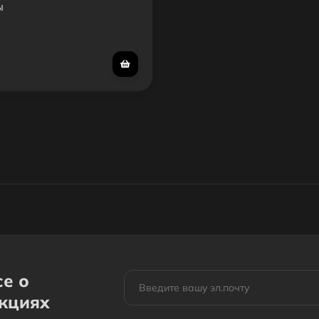
ы
се о
акциях