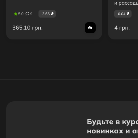
и рассад
5.0
9
+
3.65
+
0.04
365,10 грн.
4 грн.
Будьте в кур
новинках и 