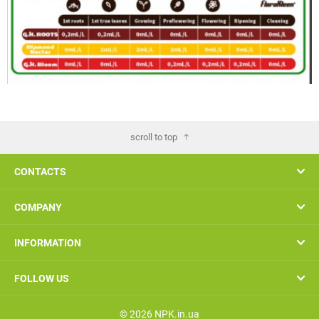
scroll to top
CONTACTS
COMPANY
INFORMATION
FOLLOW US
© 2026 NPK.in.ua