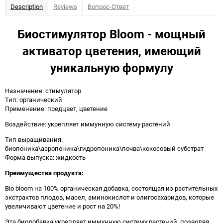
Description
Reviews
Вопрос-Ответ
Биостимулятор Bloom - мощный
активатор цветения, имеющий
уникальную формулу
Назначение: стимулятор
Тип: органический
Применение: предцвет, цветение
Воздействие: укрепляет иммунную систему растений
Тип выращивания:
биопоника\аэропоника\гидропоника\почва\кокосовый субстрат
Форма выпуска: жидкость
Преимущества продукта:
Bio bloom на 100% органическая добавка, состоящая из растительных
экстрактов плодов, масел, аминокислот и олигосахаридов, которые
увеличивают цветение и рост на 20%!
Эта биодобавка укрепляет иммунную систему растений, позволяя