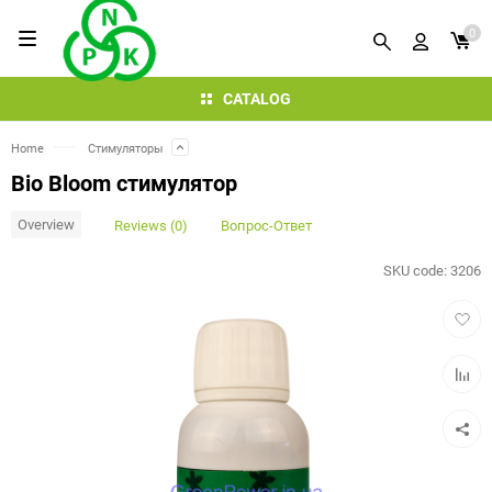
0
CATALOG
Home
Стимуляторы
Bio Bloom стимулятор
Overview
Reviews (0)
Вопрос-Ответ
SKU code:
3206
Add
to
favorit
Add
to
compar
table