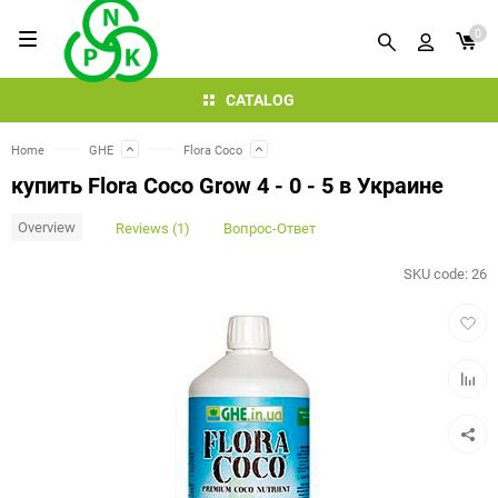
0
CATALOG
Home
GHE
Flora Coco
купить Flora Coco Grow 4 - 0 - 5 в Украине
Overview
Reviews (1)
Вопрос-Ответ
SKU code:
26
Add
to
favorit
Add
to
compar
table