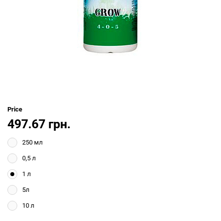
Price
497.67 грн.
250 мл
0,5 л
1 л
5л
10 л