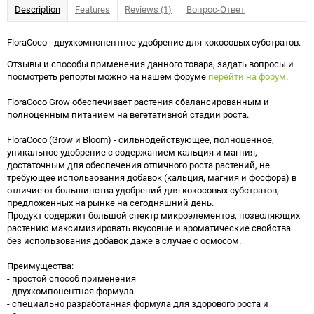
Description
Features
Reviews (1)
Вопрос-Ответ
FloraCoco - двухкомпонентное удобрение для кокосовых субстратов.
Отзывы и способы применения данного товара, задать вопросы и
посмотреть репорты можно на нашем форуме
перейти на форум
.
FloraCoco Grow обеспечивает растения сбалансированным и
полноценным питанием на вегетативной стадии роста.
FloraCoco (Grow и Bloom) - сильнодействующее, полноценное,
уникальное удобрение с содержанием кальция и магния,
достаточным для обеспечения отличного роста растений, не
требующее использования добавок (кальция, магния и фосфора) в
отличие от большинства удобрений для кокосовых субстратов,
предложенных на рынке на сегодняшний день.
Продукт содержит большой спектр микроэлементов, позволяющих
растению максимизировать вкусовые и ароматические свойства
без использования добавок даже в случае с осмосом.
Преимущества:
- простой способ применения
- двухкомпонентная формула
- специально разработанная формула для здорового роста и