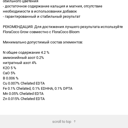
обильного цветения
- достаточное содержание кальция и магния, отсутствие
необходимости в использовании добавок
- гарантированный и стабильный результат
РЕКОМЕНДАЦИЯ: Для достижения лучшего результата используйте
FloraCoco Grow совместно с FloraCoco Bloom
Минимально допустимый состав элементов:
N общее содержание 4.2 %
аммонийный азот 0.2%
нитратный азот 4%
K2O 5 %
CaO 5%
B 0.006 %
Cu 0.007% Chelated EDTA
Fe 0.1% Chelated, 0.1% EDHHA, 0.1% DPTA
Mn 0.05% Chelated EDTA
Zn 0.015% Chelated EDTA
scroll to top