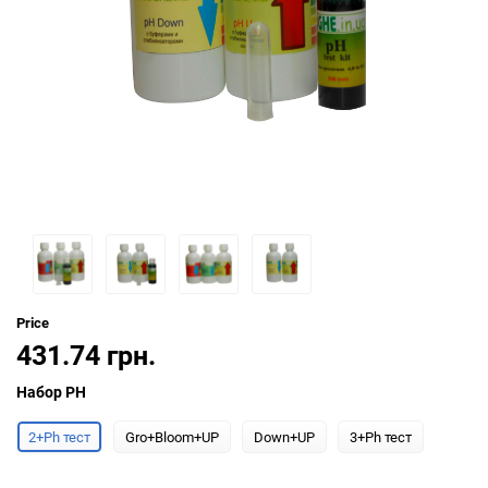
Price
431.74 грн.
Набор PH
2+Ph тест
Gro+Bloom+UP
Down+UP
3+Ph тест