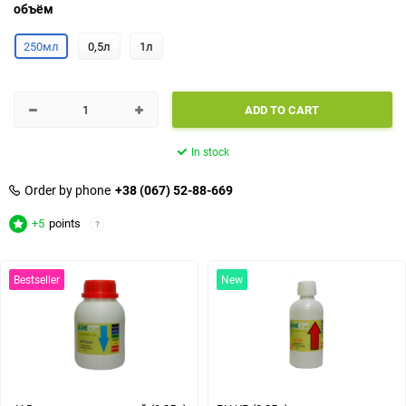
объём
250мл
0,5л
1л
ADD TO CART
In stock
Order by phone
+38 (067) 52-88-669
+5
points
?
Bestseller
New