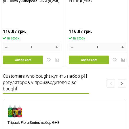
pH Down универсальный (0,25л)
PH UP (0,25л)
116.87 грн.
116.87 грн.
In stock
In stock
Add
Add
Add
Add
Add to cart
Add to cart
to
to
to
to
favorites
comparison
favorites
comp
Customers who bought купить набор pH
table
table
регуляторов у производителя also
bought
Tripack Flora Series набор GHE