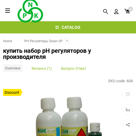
0
CATALOG
Home
PH Регуляторы Down UP
купить набор pH регуляторов у
производителя
Overview
Reviews (1)
Вопрос-Ответ
SKU code:
606
Add
Discount
to
favorit
Add
to
compar
table