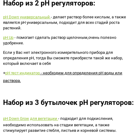
Набор из 2 рН регуляторов:
pH Down универсальный
- делает раствор более кислым, а также
является рН универсальным, подходит для всех стадий роста
растений.
pH Up
- помогает сделать раствор щелочным,очень полезно
удобрение.
Если у Вас нет электронного измерительного прибора для
определения рН, тогда Вы сможете приобрести такой же набор,
который включает в себя
+
pH тест индикатор
- необходим для определения pH воды или
раствора.
Набор из 3 бутылочек рН регуляторов:
pH Down
Grow
для вегетации
- подходит для подкисления,
необходимо использовать на стадии вегетации, а также
стимулирует развитие стебля, листьев и корневой системы.