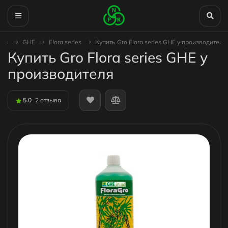
ная
GHE
Flora series
Купить Gro Flora series GHE у производителя
Купить Gro Flora series GHE у
производителя
5.0
2 отзыва