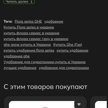
Читать далее
Тип выращивания:
биопоника\аэропоника\гидропоника\почва\кокосовый
субстрат
Теги:
Flora series GHE
удобрение
Форма выпуска: жидкость
Купить Flora series в украине
Преимущества продукта:
купить флора сериес в украине
Gro Flora series - это компонент, стимулирующий рост,
купить флора сериес гроу в украине
трехкомпонентной системы удобрения. Компонент Grow
ghe grow купить в Украине
Купить Ghe (Гхе)
играет решающую роль в фазе роста и обеспечивает
купить удобрения flora series
купить удобрение
ваши растения всеми важными питательными
удобрение ghe
веществами.
Удобрение для гидропоники купить в Украине
лучшие удобрения
удобрения для гидропоники
Удобрения серии Tripack позволяют реагировать на
потребности растений на соответствующей стадии
развития, варьируя соотношение смешивания. Это
С этим товаров покупают
означает, что вы используете больше Grow во время
фазы роста и больше Bloom во время цветения и
плодоношения. Это не только круто, но и просто.
Grow стимулирует наращивание структуры в фазе роста