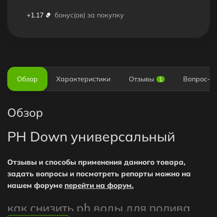
+
1.17
бонус(ов) за покупку
Обзор
Характеристики
Отзывы
Вопрос-О
1
Обзор
PH Down универсальный
Отзывы и способы применения данного товара,
задать вопросы и посмотреть репорты можно на
нашем форуме
перейти на форум.
как снизить ph воды для полива