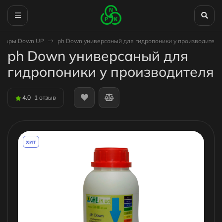
яторы Down UP
ph Down универсаный для гидропоники у производителя
ph Down универсаный для
гидропоники у производителя
4.0
1 отзыв
хит