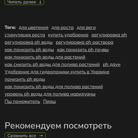
растений
Читать далее
pH Down - В работе с ним у Вас не возникнет проблем,
он более стабилен. Данный раствор подходит для всех
Теги:
для цветения
для роста
для веги
стадий роста растения, как для вегетативной стадии так
стимуляция роста
купить удобрение
регулировка ph
и для цветения растения.
регулировка ph воды
регулировка ph раствора
как понизить ph воды
как понизить ph почвы
как понизить ph воды для растений
как снизить ph воды для полива растений
ph даун
Удобрение для гидропоники купить в Украине
понизить ph воды
как понизить ph воды для полива растений
уровень ph воды для полива марихуаны
Пш понежитель
Пиаш
Рекомендуем посмотреть
Сравнить все