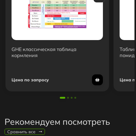
GHE классическая таблица
Таблиц
кормления
помидо
салата
Цена по запросу
Цена п
Рекомендуем посмотреть
Сравнить все