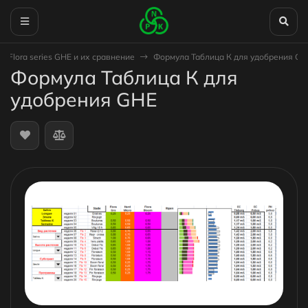
 Flora series GHE и их сравнение
Формула Таблица К для удобрения GH
Формула Таблица К для
удобрения GHE