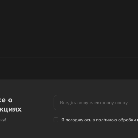
се о
акциях
кy!
Я погоджуюсь
з політикою обробки