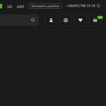
+38(067)768 19 29
Замовити дзвінок
UA
UAH
0