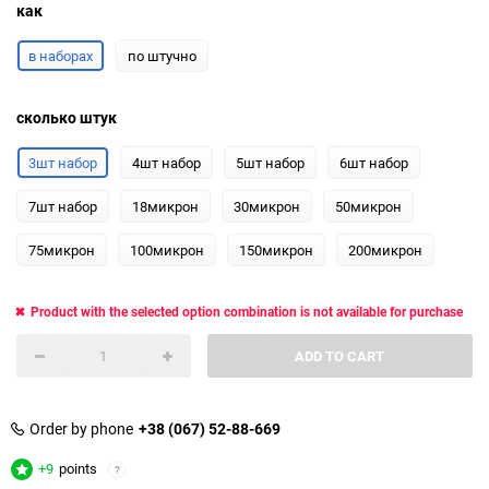
как
в наборах
по штучно
сколько штук
3шт набор
4шт набор
5шт набор
6шт набор
7шт набор
18микрон
30микрон
50микрон
75микрон
100микрон
150микрон
200микрон
Product with the selected option combination is not available for purchase
ADD TO CART
Order by phone
+38 (067) 52-88-669
+9
points
?