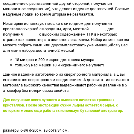
соединение с расплавленной другой
стороной, получается
монолитное соединение), что делает изделие долговечней. Боевые
надувные лодки во время шторма не разлазятся.
Некоторые используют мешки с сито-дном для получения
кристаллов черной смородины, ирги, местной
конопли
, для
получения
гашиша
с высоким содержанием ТГК в некоторых
странах как известно, это является легальным.
Набор из мешков вы
можете собрать сами или доукомплектовать уже имеющийся у Вас
для мини набора достаточно 2 мешка!
18 микрон и 200 микрон для отсева мусора
только у нас мешки 18 микрон-ничего не утечет!
Данное изделие изготовлено из сверхпрочного материала, а швы
его являются сверхпрочным соединением.
А дно сита - из сетчатого
материала высокого качества! выдерживают рабочие давление в 5
атмосфер без потери своих свойств.
Для получение всего лучшего и высокого качества травяных
кристаллов. После экстракции сухим льдом остается сырье, с
которым можно еще работать используя бутановый экстрактор.
размеры 6-8л d-20см, высота 34 см.