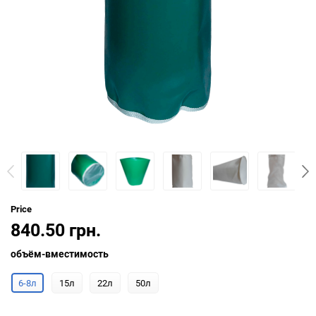
Price
840.50 грн.
объём-вместимость
6-8л
15л
22л
50л