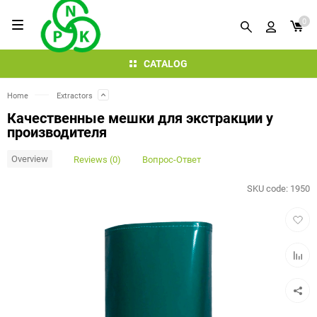
0
CATALOG
Home
Extractors
Качественные мешки для экстракции у
производителя
Overview
Reviews (0)
Вопрос-Ответ
SKU code:
1950
Add
to
favorit
Add
to
compar
table