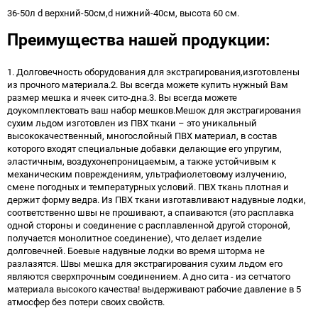
36-50л d верхний-50см,d нижний-40см, высота 60 см.
Преимущества нашей продукции:
1. Долговечность оборудования для экстрагирования,изготовлены
из прочного материала.2. Вы всегда можете купить нужный Вам
размер мешка и ячеек сито-дна.3. Вы всегда можете
доукомплектовать ваш набор мешков.Мешок для экстрагирования
сухим льдом изготовлен из ПВХ ткани – это уникальный
высококачественный, многослойный ПВХ материал, в состав
которого входят специальные добавки делающие его упругим,
эластичным, воздухонепроницаемым, а также устойчивым к
механическим повреждениям, ультрафиолетовому излучению,
смене погодных и температурных условий. ПВХ ткань плотная и
держит форму ведра. Из ПВХ ткани изготавливают надувные лодки,
соответственно швы не прошивают, а спаиваются (это расплавка
одной стороны и соединение с расплавленной другой стороной,
получается монолитное соединение), что делает изделие
долговечней. Боевые надувные лодки во время шторма не
разлазятся. Швы мешка для экстрагирования сухим льдом его
являются сверхпрочным соединением. А дно сита - из сетчатого
материала высокого качества! выдерживают рабочие давление в 5
атмосфер без потери своих свойств.