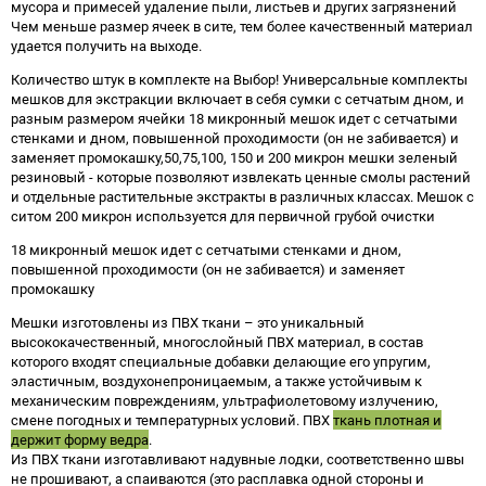
мусора и примесей удаление пыли, листьев и других загрязнений
Чем меньше размер ячеек в сите, тем более качественный материал
удается получить на выходе.
Количество штук в комплекте на Выбор! Универсальные комплекты
мешков для экстракции включает в себя сумки с сетчатым дном, и
разным размером ячейки 18 микронный мешок идет с сетчатыми
стенками и дном, повышенной проходимости (он не забивается) и
заменяет промокашку,50,75,100, 150 и 200 микрон мешки зеленый
резиновый - которые позволяют извлекать ценные смолы растений
и отдельные растительные экстракты в различных классах. Мешок с
ситом 200 микрон используется для первичной грубой очистки
18 микронный мешок идет с сетчатыми стенками и дном,
повышенной проходимости (он не забивается) и заменяет
промокашку
Мешки изготовлены из ПВХ ткани – это уникальный
высококачественный, многослойный ПВХ материал, в состав
которого входят специальные добавки делающие его
упругим,
эластичным, воздухонепроницаемым, а также устойчивым к
механическим повреждениям,
ультрафиолетовому излучению,
смене погодных и температурных условий. ПВХ
ткань плотная и
держит форму ведра
.
Из ПВХ ткани изготавливают надувные лодки, соответственно швы
не прошивают, а спаиваются (это расплавка одной стороны и